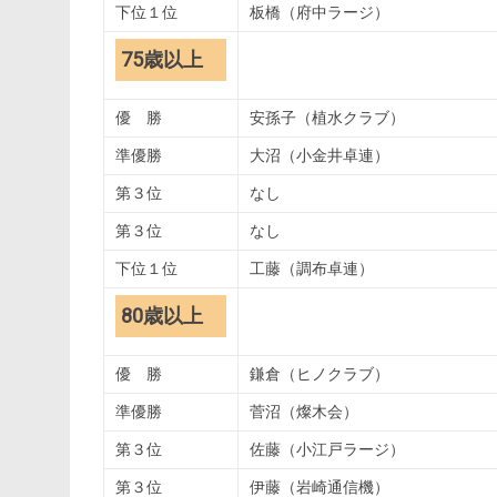
下位１位
板橋（府中ラージ）
75歳以上
優 勝
安孫子（植水クラブ）
準優勝
大沼（小金井卓連）
第３位
なし
第３位
なし
下位１位
工藤（調布卓連）
80歳以上
優 勝
鎌倉（ヒノクラブ）
準優勝
菅沼（燦木会）
第３位
佐藤（小江戸ラージ）
第３位
伊藤（岩崎通信機）