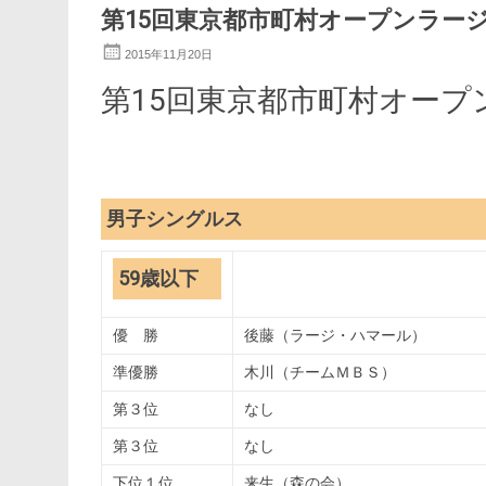
第15回東京都市町村オープンラー
2015年11月20日
第15回東京都市町村オープ
男子シングルス
59歳以下
優 勝
後藤（ラージ・ハマール）
準優勝
木川（チームＭＢＳ）
第３位
なし
第３位
なし
下位１位
来生（森の会）