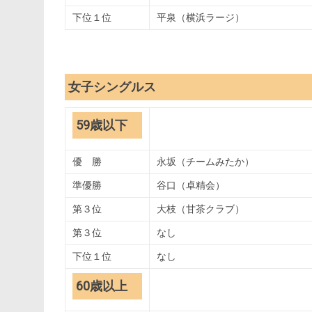
下位１位
平泉（横浜ラージ）
女子シングルス
59歳以下
優 勝
永坂（チームみたか）
準優勝
谷口（卓精会）
第３位
大枝（甘茶クラブ）
第３位
なし
下位１位
なし
60歳以上