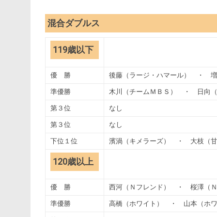
混合ダブルス
119歳以下
優 勝
後藤（ラージ・ハマール） ・ 
準優勝
木川（チームＭＢＳ） ・ 日向
第３位
なし
第３位
なし
下位１位
濱渦（キメラーズ） ・ 大枝（
120歳以上
優 勝
西河（Ｎフレンド） ・ 桜澤（
準優勝
高橋（ホワイト） ・ 山本（ホ