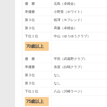
優 勝
北島（卓精会）
準優勝
小野里（ホワイト）
第３位
桜澤（Ｎフレンド）
第３位
斉藤（卓精会）
下位１位
中山（ゆうゆうクラブ）
70歳以上
優 勝
平田（武蔵野クラブ）
準優勝
糸賀（白鴎クラブ）
第３位
なし
第３位
なし
下位１位
八山（川崎ラージ）
75歳以上