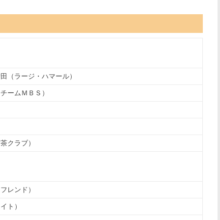
増田（ラージ・ハマール）
（チームＭＢＳ）
甘茶クラブ）
Ｎフレンド）
ワイト）