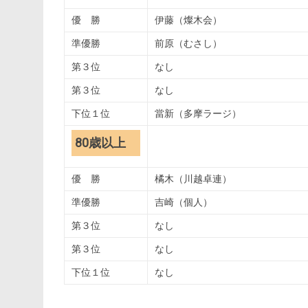
優 勝
伊藤（燦木会）
準優勝
前原（むさし）
第３位
なし
第３位
なし
下位１位
當新（多摩ラージ）
80歳以上
優 勝
橘木（川越卓連）
準優勝
吉崎（個人）
第３位
なし
第３位
なし
下位１位
なし