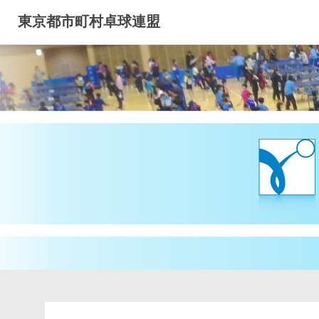
コ
東京都市町村卓球連盟
ン
テ
ン
ツ
へ
ス
キ
ッ
プ