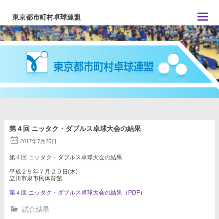
コ
ン
東京都市町村卓球連盟
テ
ン
ツ
へ
ス
キ
ッ
プ
第４回 ニッタク・ダブルス卓球大会の結果
2017年7月25日
第４回 ニッタク・ダブルス卓球大会の結果
平成２９年７月２０日(木)
立川市泉市民体育館
第４回 ニッタク・ダブルス卓球大会の結果（PDF）
試合結果