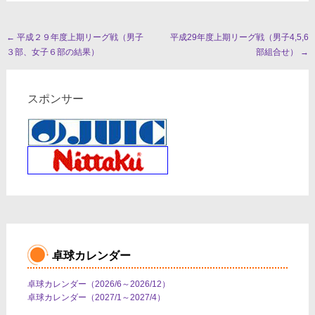
投
←
平成２９年度上期リーグ戦（男子
平成29年度上期リーグ戦（男子4,5,6
３部、女子６部の結果）
部組合せ）
→
稿
ナ
スポンサー
ビ
ゲ
ー
シ
ョ
ン
卓球カレンダー
卓球カレンダー（2026/6～2026/12）
卓球カレンダー（2027/1～2027/4）