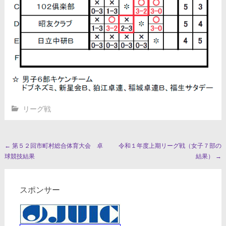
リーグ戦
投
←
第５２回市町村総合体育大会 卓
令和１年度上期リーグ戦（女子７部の
球競技結果
結果）
→
稿
ナ
スポンサー
ビ
ゲ