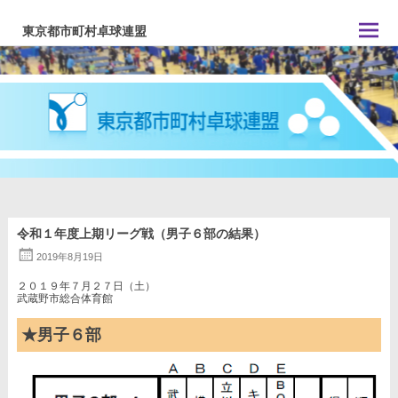
コ
ン
東京都市町村卓球連盟
テ
ン
ツ
へ
ス
キ
ッ
プ
令和１年度上期リーグ戦（男子６部の結果）
2019年8月19日
２０１９年７月２７日（土）
武蔵野市総合体育館
★男子６部