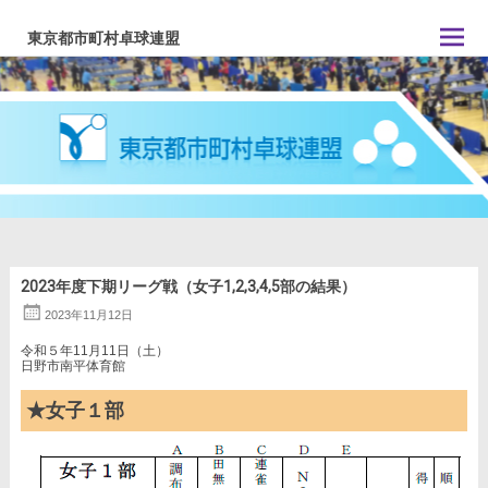
コ
ン
東京都市町村卓球連盟
テ
ン
ツ
へ
ス
キ
ッ
プ
2023年度下期リーグ戦（女子1,2,3,4,5部の結果）
2023年11月12日
令和５年11月11日（土）
日野市南平体育館
★女子１部