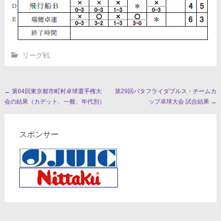
リーグ戦
投
←
第64回東京都市町村卓球選手権大
第29回バタフライダブルス・チームカ
会の結果（カデット、一般、年代別）
ップ卓球大会 試合結果
→
稿
ナ
スポンサー
ビ
ゲ
ー
シ
ョ
ン